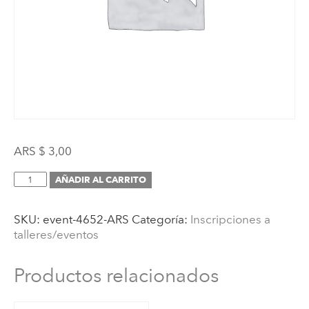
ARS $
3,00
Inscripción
AÑADIR AL CARRITO
(
Evento
SKU:
event-4652-ARS
Categoría:
Inscripciones a
de
talleres/eventos
prueba
2023-
03-
Productos relacionados
02)
en