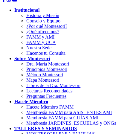
Institucional
Historia y Misión
Consejo y Equipo
¿Por qué Montessori?
¿Qué ofrecemos?
FAMM y AMI
FAMM y UCA
Nuestra Sede
Hacenos tu Consulta
Sobre Montessori
Dra. María Montessori
Principios Montessori
Método Montessori
Mapa Montessori
Libros de la Dra. Montessori
Lecturas Recomendadas
Preguntas Frecuentes
Hacete Miembro
Hacete Miembro FAMM
Membresía FAMM para ASISTENTES AMI
Membresía FAMM para GUÍAS AMI
Membresía JARDINES, ESCUELAS y ONGs
TALLERES Y SEMINARIOS
MONTESSORI PARA FAMILIAS