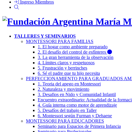
Ingreso Miembros
TALLERES Y SEMINARIOS
MONTESSORI PARA FAMILIAS
1. El hogar como ambiente preparado
2. El desafío del control de esfínteres
3. La gran herramienta de la observación
4. Límites claros y respetuosos
5. Frustración y berrinches
6. Sé el padre que tu hijo necesita
PERFECCIONAMIENTO PARA GRADUADOS AM
1. Teoria del apego en Montessori
2. Naturaleza y movimiento
3. Desafios en Nido y Comunidad Infantil
Encuentro extraordinario: Actualidad de la formac
4. Guía interna como motor de aprendizaje
5. Desafíos del trabajo en Taller
6. Montessori según Furman y Dehaene
MONTESSORI PARA EDUCADORES
Seminario para Espacios de Primera Infancia
Seminario para Profesionales