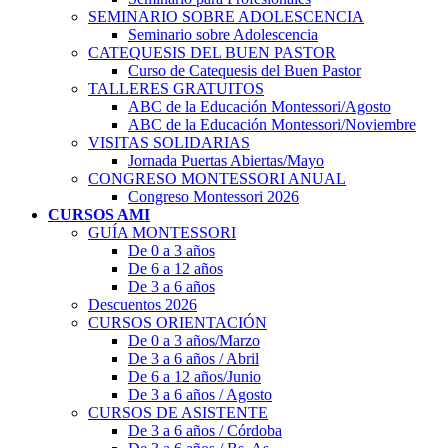
SEMINARIO SOBRE ADOLESCENCIA
Seminario sobre Adolescencia
CATEQUESIS DEL BUEN PASTOR
Curso de Catequesis del Buen Pastor
TALLERES GRATUITOS
ABC de la Educación Montessori/Agosto
ABC de la Educación Montessori/Noviembre
VISITAS SOLIDARIAS
Jornada Puertas Abiertas/Mayo
CONGRESO MONTESSORI ANUAL
Congreso Montessori 2026
CURSOS
AMI
GUÍA MONTESSORI
De 0 a 3 años
De 6 a 12 años
De 3 a 6 años
Descuentos 2026
CURSOS ORIENTACIÓN
De 0 a 3 años/Marzo
De 3 a 6 años / Abril
De 6 a 12 años/Junio
De 3 a 6 años / Agosto
CURSOS DE ASISTENTE
De 3 a 6 años / Córdoba