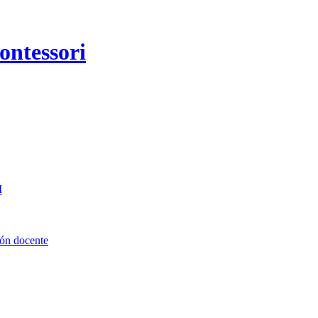
I
ión docente