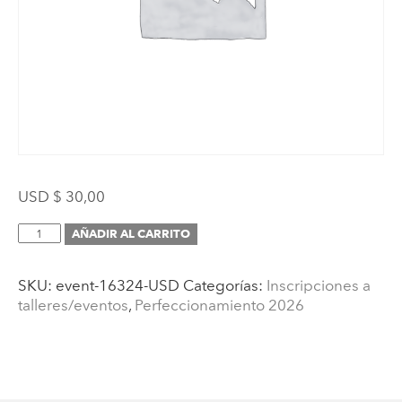
USD $
30,00
Inscripción
AÑADIR AL CARRITO
(6to
Encuentro
SKU:
event-16324-USD
Categorías:
Inscripciones a
de
talleres/eventos
,
Perfeccionamiento 2026
Perfeccionamiento
para
Graduados
AMI:
¿Cómo