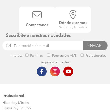
se
aprende?
Montessori
a
Dónde estamos
la
Contactanos
San Isidro, Argentina
luz
de
Suscribite a nuestras novedades
Furman
y
de
Interés:
Familias
Formación AMI
Profesionales
Dehaene)
USD
Seguinos en redes:
cantidad
Institucional
Historia y Misión
Consejo y Equipo