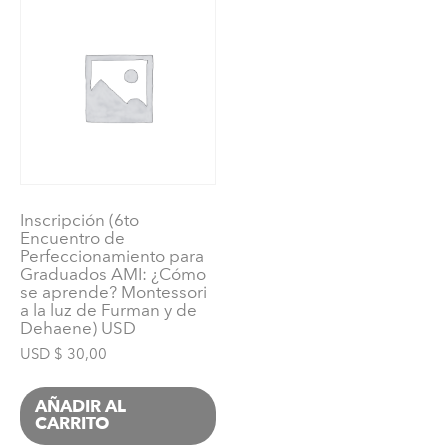
guía
interna
como
motor
del
aprendizaje)
USD
cantidad
Inscripción (6to
Encuentro de
Perfeccionamiento para
Graduados AMI: ¿Cómo
se aprende? Montessori
a la luz de Furman y de
Dehaene) USD
USD $
30,00
AÑADIR AL
CARRITO