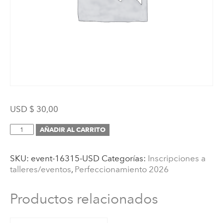
USD $
30,00
Inscripción
AÑADIR AL CARRITO
(4to
Encuentro
SKU:
event-16315-USD
Categorías:
Inscripciones a
de
talleres/eventos
,
Perfeccionamiento 2026
Perfeccionamiento
para
Graduados
Productos relacionados
AMI:
La