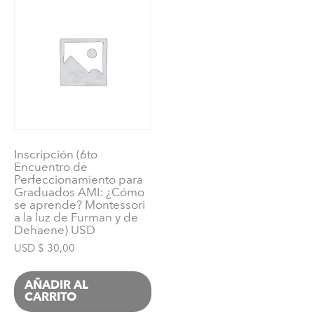
3
años
VIRTUAL)
USD
cantidad
Inscripción (6to
Encuentro de
Perfeccionamiento para
Graduados AMI: ¿Cómo
se aprende? Montessori
a la luz de Furman y de
Dehaene) USD
USD $
30,00
AÑADIR AL
CARRITO