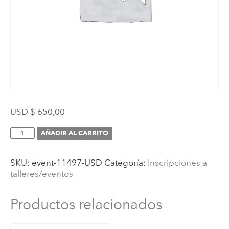
USD $
650,00
Inscripción
AÑADIR AL CARRITO
(Curso
AMI
SKU:
event-11497-USD
Categoría:
Inscripciones a
de
talleres/eventos
Orientación
Montessori
de
Productos relacionados
0
a