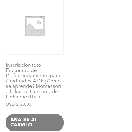
mejores
padres
cada
día
VIRTUAL)
USD
cantidad
Inscripción (6to
Encuentro de
Perfeccionamiento para
Graduados AMI: ¿Cómo
se aprende? Montessori
a la luz de Furman y de
Dehaene) USD
USD $
30,00
AÑADIR AL
CARRITO