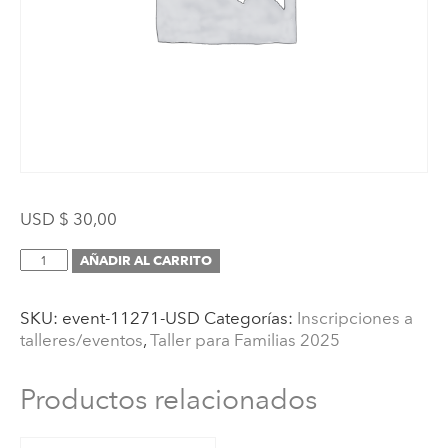
USD $
30,00
Inscripción
AÑADIR AL CARRITO
(Taller
para
SKU:
event-11271-USD
Categorías:
Inscripciones a
Familias
talleres/eventos
,
Taller para Familias 2025
1:
Tips
montessorianos
Productos relacionados
para
ser