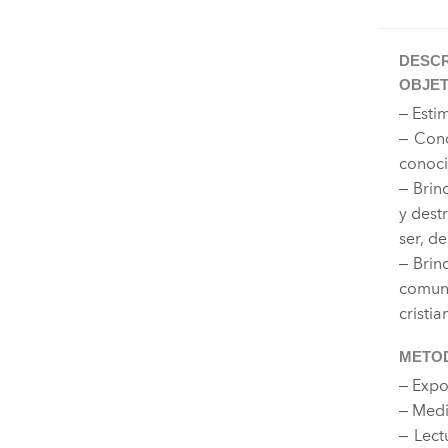
DESCR
OBJET
– Esti
– Cono
conoci
– Brin
y dest
ser, d
– Brin
comuni
cristi
METO
– Expo
–
Medit
– Lect