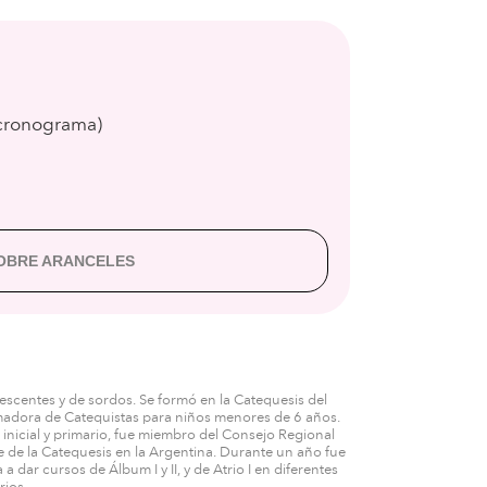
 cronograma)
SOBRE ARANCELES
escentes y de sordos. Se formó en la Catequesis del
madora de Catequistas para niños menores de 6 años.
inicial y primario, fue miembro del Consejo Regional
 de la Catequesis en la Argentina. Durante un año fue
 dar cursos de Álbum I y II, y de Atrio I en diferentes
rios.