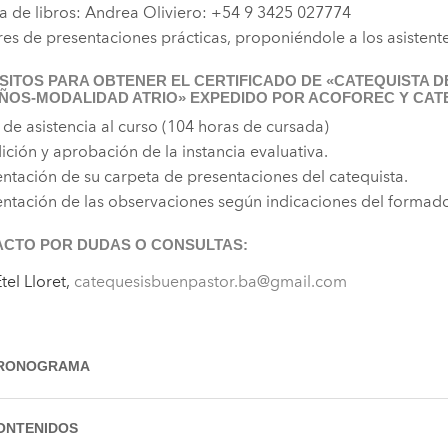
 de libros: Andrea Oliviero: +54 9 3425 027774
eres de presentaciones prácticas, proponiéndole a los asistent
SITOS PARA OBTENER EL CERTIFICADO DE «CATEQUISTA 
AÑOS-MODALIDAD ATRIO» EXPEDIDO POR ACOFOREC Y CAT
 de asistencia al curso (104 horas de cursada)
ición y aprobación de la instancia evaluativa.
entación de su carpeta de presentaciones del catequista.
entación de las observaciones según indicaciones del formado
CTO POR DUDAS O CONSULTAS:
tel Lloret,
catequesisbuenpastor.ba@gmail.com
RONOGRAMA
026
ONTENIDOS