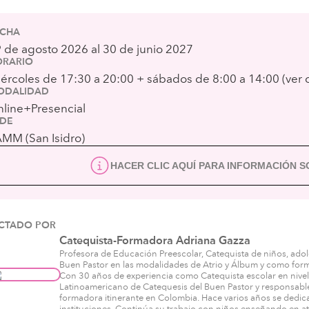
ECHA
 de agosto 2026 al 30 de junio 2027
ORARIO
ércoles de 17:30 a 20:00 + sábados de 8:00 a 14:00 (ver
ODALIDAD
line+Presencial
EDE
MM (San Isidro)
HACER CLIC AQUÍ PARA INFORMACIÓN 
ICTADO POR
Catequista-Formadora Adriana Gazza
Profesora de Educación Preescolar, Catequista de niños, adol
Buen Pastor en las modalidades de Atrio y Álbum y como for
Con 30 años de experiencia como Catequista escolar en nivel 
Latinoamericano de Catequesis del Buen Pastor y responsable
formadora itinerante en Colombia. Hace varios años se dedica a
instituciones. Continúa su trabajo con niños enseñando en at