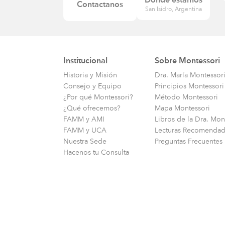
Dónde estamos
Contactanos
–
San Isidro, Argentina
– 
– 
– 
–
Institucional
Sobre Montessori
P
Historia y Misión
Dra. María Montessor
–
Consejo y Equipo
Principios Montessori
–
¿Por qué Montessori?
Método Montessori
¿Qué ofrecemos?
Mapa Montessori
M
FAMM y AMI
Libros de la Dra. Mon
FAMM y UCA
Lecturas Recomendad
–
Nuestra Sede
Preguntas Frecuentes
P
Hacenos tu Consulta
– 
–
M
–
–