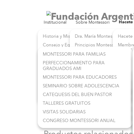
Institucional
Sobre Montessori
Hacete
TALLERES Y SEMINARIOS
Historia y Misión
Dra. María Montessori
Hacete
Consejo y Equipo
Principios Montessori
Membre
ASISTE
¿Por qué Montessori?
Método Montessori
MONTESSORI PARA FAMILIAS
Membre
¿Qué ofrecemos?
Mapa Montessori
PERFECCIONAMIENTO PARA
GUÍAS 
GRADUADOS AMI
FAMM y AMI
Libros de la Dra.
Membre
Montessori
MONTESSORI PARA EDUCADORES
ESCUEL
FAMM y UCA
Lecturas Recomendadas
SEMINARIO SOBRE ADOLESCENCIA
Nuestra Sede
Preguntas Frecuentes
CATEQUESIS DEL BUEN PASTOR
Hacenos tu Consulta
TALLERES GRATUITOS
VISITAS SOLIDARIAS
CONGRESO MONTESSORI ANUAL
Productos relacionados