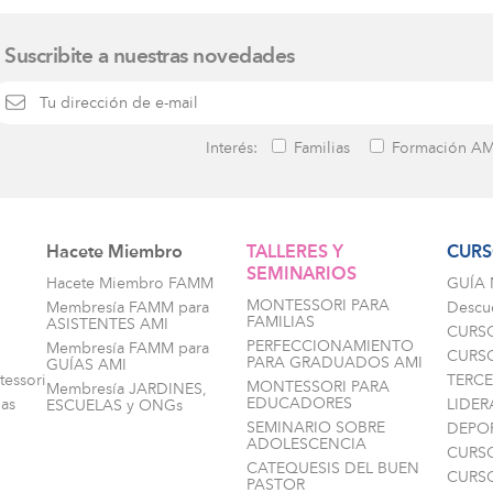
Suscribite a nuestras novedades
Interés:
Familias
Formación AM
Hacete Miembro
TALLERES Y
CURS
SEMINARIOS
i
Hacete Miembro FAMM
GUÍA
MONTESSORI PARA
Membresía FAMM para
Descu
FAMILIAS
ASISTENTES AMI
CURS
PERFECCIONAMIENTO
Membresía FAMM para
CURSO
PARA GRADUADOS AMI
GUÍAS AMI
tessori
TERC
MONTESSORI PARA
Membresía JARDINES,
EDUCADORES
as
LIDE
ESCUELAS y ONGs
SEMINARIO SOBRE
DEPO
ADOLESCENCIA
CURSO
CATEQUESIS DEL BUEN
CURS
PASTOR