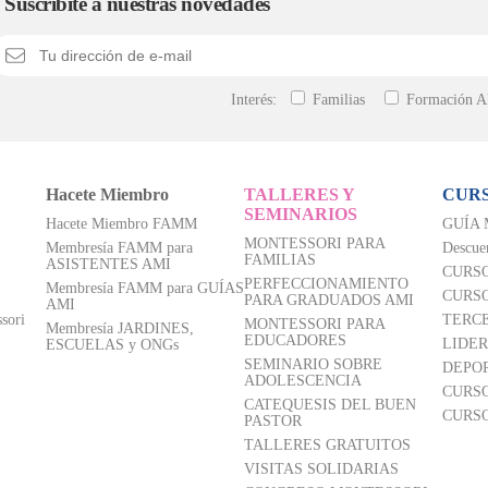
Suscribite a nuestras novedades
Interés:
Familias
Formación 
Hacete Miembro
TALLERES Y
CURS
SEMINARIOS
Hacete Miembro FAMM
GUÍA
MONTESSORI PARA
Membresía FAMM para
Descue
FAMILIAS
ASISTENTES AMI
CURS
PERFECCIONAMIENTO
Membresía FAMM para GUÍAS
CURSO
PARA GRADUADOS AMI
AMI
sori
TERC
MONTESSORI PARA
Membresía JARDINES,
EDUCADORES
LIDE
ESCUELAS y ONGs
SEMINARIO SOBRE
DEPO
ADOLESCENCIA
CURSO
CATEQUESIS DEL BUEN
CURS
PASTOR
TALLERES GRATUITOS
VISITAS SOLIDARIAS