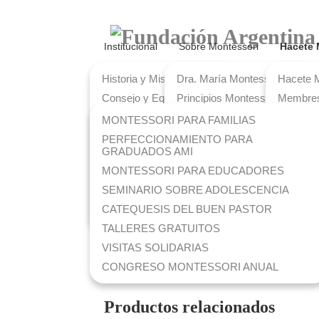
Institucional
Sobre Montessori
Hacete 
TALLERES Y SEMINARIOS
Historia y Misión
Dra. María Montessori
Hacete 
Consejo y Equipo
Principios Montessori
Membres
ASISTE
¿Por qué Montessori?
Método Montessori
MONTESSORI PARA FAMILIAS
Membres
¿Qué ofrecemos?
Mapa Montessori
PERFECCIONAMIENTO PARA
GUÍAS 
GRADUADOS AMI
FAMM y AMI
Libros de la Dra.
Membre
Montessori
MONTESSORI PARA EDUCADORES
ESCUEL
FAMM y UCA
Lecturas Recomendadas
SEMINARIO SOBRE ADOLESCENCIA
Nuestra Sede
Preguntas Frecuentes
CATEQUESIS DEL BUEN PASTOR
Hacenos tu Consulta
TALLERES GRATUITOS
VISITAS SOLIDARIAS
CONGRESO MONTESSORI ANUAL
Productos relacionados