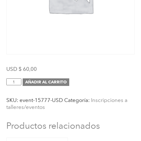
USD $
60,00
Inscripción
AÑADIR AL CARRITO
(Jornada
virtual:
SKU:
event-15777-USD
Categoría:
Inscripciones a
Estrategias
talleres/eventos
Montessori
para
el
Productos relacionados
Nivel
Inicial)