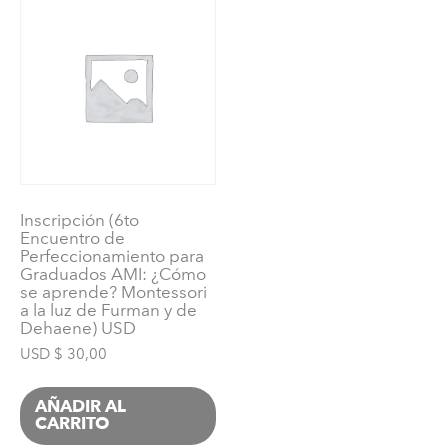
USD
cantidad
Inscripción (6to
Encuentro de
Perfeccionamiento para
Graduados AMI: ¿Cómo
se aprende? Montessori
a la luz de Furman y de
Dehaene) USD
USD $
30,00
AÑADIR AL
CARRITO