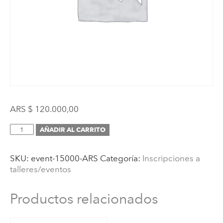
ARS $
120.000,00
Inscripción
AÑADIR AL CARRITO
(Curso
AMI
SKU:
event-15000-ARS
Categoría:
Inscripciones a
de
talleres/eventos
Asistente
Montessori
de
Productos relacionados
3
a