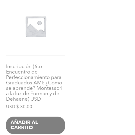
6
años
2026
RÍO
CUARTO,
CÓRDOBA)
en
pesos
cantidad
Inscripción (6to
Encuentro de
Perfeccionamiento para
Graduados AMI: ¿Cómo
se aprende? Montessori
a la luz de Furman y de
Dehaene) USD
USD $
30,00
AÑADIR AL
CARRITO