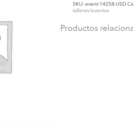
SKU:
event-14258-USD
Ca
Montessorianos
talleres/eventos
para
Espacios
de
Productos relacion
Primera
Infancia
(0
a
2
años))
USD
cantidad