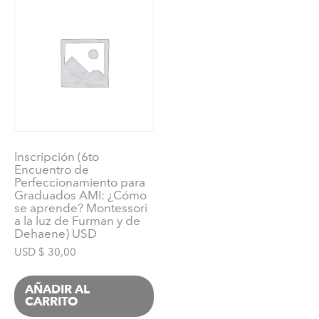
12
años)
USD
cantidad
Inscripción (6to
Encuentro de
Perfeccionamiento para
Graduados AMI: ¿Cómo
se aprende? Montessori
a la luz de Furman y de
Dehaene) USD
USD $
30,00
AÑADIR AL
CARRITO