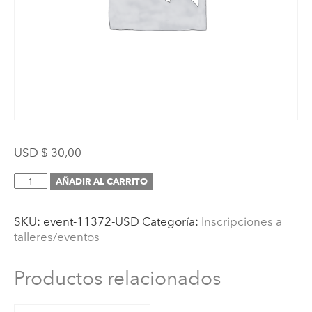
USD $
30,00
Inscripción
AÑADIR AL CARRITO
(Taller
para
SKU:
event-11372-USD
Categoría:
Inscripciones a
Familias
talleres/eventos
4:
Criterios
montessorianos
Productos relacionados
para
elegir