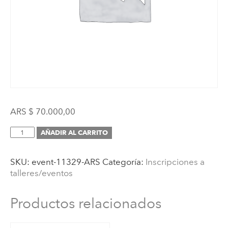
ARS $
70.000,00
Inscripción
AÑADIR AL CARRITO
(Taller
de
SKU:
event-11329-ARS
Categoría:
Inscripciones a
Lectoescritura
talleres/eventos
Montessori
VIRTUAL)
en
Productos relacionados
pesos
cantidad