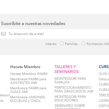
Suscribite a nuestras novedades
Interés:
Familias
Formación AM
Hacete Miembro
TALLERES Y
CURS
SEMINARIOS
i
Hacete Miembro FAMM
GUÍA
MONTESSORI PARA
Membresía FAMM para
Descu
FAMILIAS
ASISTENTES AMI
CURS
PERFECCIONAMIENTO
Membresía FAMM para
CURSO
PARA GRADUADOS AMI
GUÍAS AMI
tessori
TERC
MONTESSORI PARA
Membresía JARDINES,
EDUCADORES
as
LIDE
ESCUELAS y ONGs
SEMINARIO SOBRE
DEPO