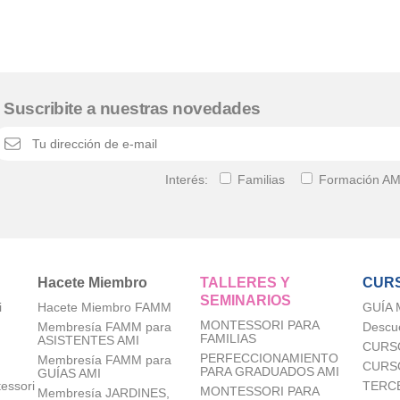
Suscribite a nuestras novedades
Interés:
Familias
Formación AM
Hacete Miembro
TALLERES Y
CURS
SEMINARIOS
i
Hacete Miembro FAMM
GUÍA
MONTESSORI PARA
Membresía FAMM para
Descu
FAMILIAS
ASISTENTES AMI
CURS
PERFECCIONAMIENTO
Membresía FAMM para
CURS
PARA GRADUADOS AMI
GUÍAS AMI
tessori
TERC
MONTESSORI PARA
Membresía JARDINES,