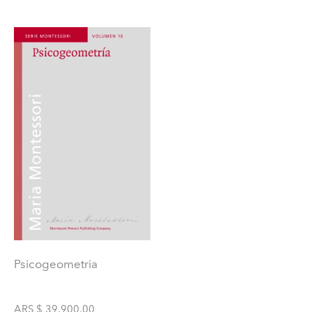
Psicogeometria
ARS $
39.900,00