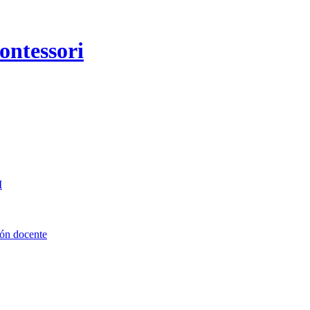
I
ión docente