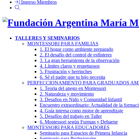
Ingreso Miembros
TALLERES Y SEMINARIOS
MONTESSORI PARA FAMILIAS
1. El hogar como ambiente preparado
2. El desafío del control de esfínteres
3. La gran herramienta de la observación
4. Límites claros y respetuosos
5. Frustración y berrinches
6. Sé el padre que tu hijo necesita
PERFECCIONAMIENTO PARA GRADUADOS AM
1. Teoria del apego en Montessori
2. Naturaleza y movimiento
3. Desafios en Nido y Comunidad Infantil
Encuentro extraordinario: Actualidad de la formac
4. Guía interna como motor de aprendizaje
5. Desafíos del trabajo en Taller
6. Montessori según Furman y Dehaene
MONTESSORI PARA EDUCADORES
Seminario para Espacios de Primera Infancia
Seminario para Profesionales