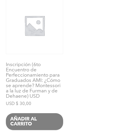
12
años)
USD
cantidad
Inscripción (6to
Encuentro de
Perfeccionamiento para
Graduados AMI: ¿Cómo
se aprende? Montessori
a la luz de Furman y de
Dehaene) USD
USD $
30,00
AÑADIR AL
CARRITO