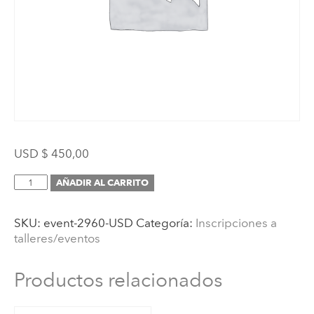
USD $
450,00
Inscripción
AÑADIR AL CARRITO
(Curso
AMI
SKU:
event-2960-USD
Categoría:
Inscripciones a
de
talleres/eventos
Asistente
Montessori
de
Productos relacionados
6
a